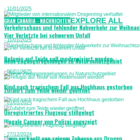
- 11/01/2025
EXPLORE ALL
GRAN CANARIA - NACHRICHTEN
Verkehrschaos und fehlender Nahverkehr zur Weihnac
Vier Verletzte bei schwerem Unfall
- 11/01/2025
Refugio auf Teide soll modernisiert werden
Neue Zugangsregelungen zu Naturschutzgebiet
- 06/01/2025
Kind nach tragischem Fall aus Hochhaus gestorben
Zufahrt zum Teide wieder geöffnet
- 01/01/2025
Unregistriertes Flugzeug stillgelegt
Illegale Camper von Polizei angezeigt
- 27/12/2024
Mann verkauft von seinem Zuhause aus Drogen