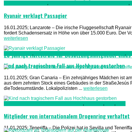
Gesellschaft & Leute
,
Kriminalität, Polizei, Recht & Ordnung
,
Ryanair verklagt Passagier
16.01.2025; Lanzarote – Die irische Fluggesellschaft Ryanair
fordert Schadensersatz in Höhe von über 15.000 Euro. Der Vor
weiterlesen
Gran Canaria
,
Kriminalität, Polizei, Recht & Ordnung
,
TV1
,
T
23-jährige Haftstrafe für Besatzungsmitglieder eines
Kind nach tragischem Fall aus Hochhaus gestorben
11.01.2025; Gran Canaria – Ein zehnjähriges Mädchen ist am 
aus dem zehnten Stock eines Gebäudes in der StraßeJesús Fe
dieTodesumstände. Lokalpolizisten ...
weiterlesen
Kriminalität, Polizei, Recht & Ordnung
,
Teneriffa
,
TV1
,
TV2
Mitglieder von internationalem Drogenring verhaftet
11.01.2025; Teneriffa – Die Polizei hat in Sevilla und Tenerif