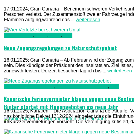
17.01.2024; Gran Canaria – Bei einem schweren Verkehrsunf
Personen verletzt. Der Zusammenstoß zweier Fahrzeuge inder
Flammen aufging,während das ...
weiterlesen
Gran Canaria
,
Kultur
,
Natur
,
TV1
Neue Zugangsregelungen zu Naturschutzgebiet
16.01.2025; Gran Canaria – Ab Februar wird der Zugang zum
sein. Dies kündigte der Präsident des Inselrats,an. Ziel ist 
zugewährleisten. Derzeit besuchen täglich bis ...
weiterlesen
Allgemein
,
Nachrichten
,
Regierung & Verwaltung
,
TV1
Kanarische Ferienvermieter klagen gegen neue Best
Binter startet mit Flugangeboten ins neue Jahr
16.01.2025; Kanaren – Die Asociación Canaria del Alquiler 
das königliche Dekret 1312/2024 eingelegt,das die Einführung 
fürKurzzeitvermietungen vorsieht. Die Vereinigung kritisiert