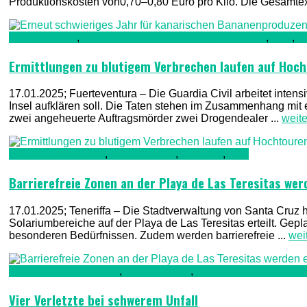
Produktionskosten von0,70–0,80 Euro pro Kilo. Die Gesamtexp
Fuerteventura
,
Kriminalität, Polizei, Recht & Ordnung
,
TV1
,
T
Ermittlungen zu blutigem Verbrechen laufen auf Hoc
17.01.2025; Fuerteventura – Die Guardia Civil arbeitet inten
Insel aufklären soll. Die Taten stehen im Zusammenhang mi
zwei angeheuerte Auftragsmörder zwei Drogendealer ...
weit
Bau & Renovierung
,
See & Ozean
,
Teneriffa
,
TV1
Barrierefreie Zonen an der Playa de Las Teresitas wer
17.01.2025; Teneriffa – Die Stadtverwaltung von Santa Cruz 
Solariumbereiche auf der Playa de Las Teresitas erteilt. Ge
besonderen Bedürfnissen. Zudem werden barrierefreie ...
wei
Auto & Straßenverkehr
,
Gran Canaria
,
Kriminalität, Polizei,
Vier Verletzte bei schwerem Unfall