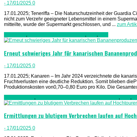
- 17/01/2025
0
17.01.2025; Teneriffa – Die Naturschutzeinheit der Guardia
nicht zum Verzehr geeigneter Lebensmittel in einem Supermark
mitteilte, wurde der Supermarkt geschlossen, und ...
zum Artik
Allgemein
,
Ernährung & Lebensmittel
,
TV1
,
TV2
Erneut schwieriges Jahr für kanarischen Bananenpro
- 17/01/2025
0
17.01.2025; Kanaren – Im Jahr 2024 verzeichnete die kanar
Fruchtverlusten eine deutliche Reduktion. Somit blieben dieP
Produktionskosten von0,70–0,80 Euro pro Kilo. Die Gesamtex
Fuerteventura
,
Kriminalität, Polizei, Recht & Ordnung
,
TV1
,
T
Ermittlungen zu blutigem Verbrechen laufen auf Hoc
- 17/01/2025
0