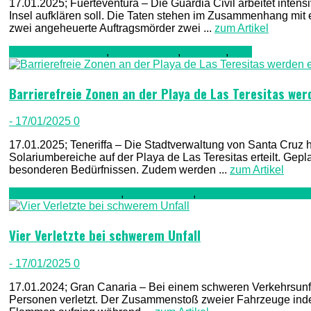
17.01.2025; Fuerteventura – Die Guardia Civil arbeitet inten
Insel aufklären soll. Die Taten stehen im Zusammenhang mi
zwei angeheuerte Auftragsmörder zwei ...
zum Artikel
Bau & Renovierung
,
See & Ozean
,
Teneriffa
,
TV1
Barrierefreie Zonen an der Playa de Las Teresitas wer
- 17/01/2025
0
17.01.2025; Teneriffa – Die Stadtverwaltung von Santa Cruz 
Solariumbereiche auf der Playa de Las Teresitas erteilt. Ge
besonderen Bedürfnissen. Zudem werden ...
zum Artikel
Auto & Straßenverkehr
,
Gran Canaria
,
Kriminalität, Polizei,
Vier Verletzte bei schwerem Unfall
- 17/01/2025
0
17.01.2024; Gran Canaria – Bei einem schweren Verkehrsunf
Personen verletzt. Der Zusammenstoß zweier Fahrzeuge inder