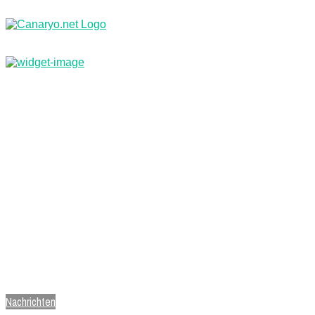
Nachrichten
Branchenbuch & Webkatalog
Kleinanzeigen
Jobs
Reisebüro
Inf