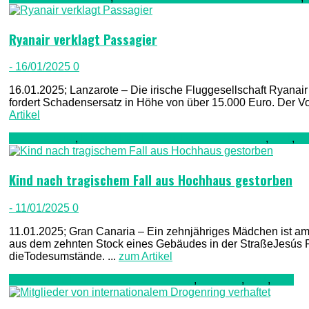
Ryanair verklagt Passagier
- 16/01/2025
0
16.01.2025; Lanzarote – Die irische Fluggesellschaft Ryanair
fordert Schadensersatz in Höhe von über 15.000 Euro. Der Vor
Artikel
Gran Canaria
,
Kriminalität, Polizei, Recht & Ordnung
,
TV1
,
T
Kind nach tragischem Fall aus Hochhaus gestorben
- 11/01/2025
0
11.01.2025; Gran Canaria – Ein zehnjähriges Mädchen ist am 
aus dem zehnten Stock eines Gebäudes in der StraßeJesús Fe
dieTodesumstände. ...
zum Artikel
Kriminalität, Polizei, Recht & Ordnung
,
Teneriffa
,
TV1
,
TV2