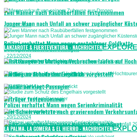
Zwei Männer nach Raubüberfällen festgenommen
Junger Mann nach Unfall an schwer zugänglicher Küste
- 22/12/2024
Polizei verhaftet Mann wegen gestohlener Goldkette
EXPLORE
LANZAROTE & FUERTEVENTURA - NACHRICHTEN
Betrügernetzwerk zerschlagen
- 22/12/2024
Ermittlungen zu blutigem Verbrechen laufen auf Hoc
Häftling an Abendessen erstickt
Studie zum Schutz des Engelhais vorgestellt
Ryanair verklagt Passagier
- 22/12/2024
Betrüger festgenommen
Polizei verhaftet Mann wegen Serienkriminalität
Zwei Schwerverletzte nach gravierendem Verkehrsunfa
- 20/12/2024
Sanktionen gegen mehrere Nachlokale verhängt
EXPLO
LA PALMA, LA GOMERA & EL HIERRO - NACHRICHTEN
Frau bekommt Schulden erlassen