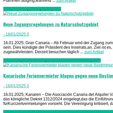
Flammen aufging,während ...
zum Artikel
Gran Canaria
,
Kultur
,
Natur
,
TV1
Neue Zugangsregelungen zu Naturschutzgebiet
- 16/01/2025
0
16.01.2025; Gran Canaria – Ab Februar wird der Zugang zum
sein. Dies kündigte der Präsident des Inselrats,an. Ziel ist 
zugewährleisten. Derzeit besuchen täglich ...
zum Artikel
Allgemein
,
Nachrichten
,
Regierung & Verwaltung
,
TV1
Kanarische Ferienvermieter klagen gegen neue Best
- 16/01/2025
0
16.01.2025; Kanaren – Die Asociación Canaria del Alquiler 
das königliche Dekret 1312/2024 eingelegt,das die Einführung 
fürKurzzeitvermietungen vorsieht. Die Vereinigung kritisiert, 
Gesellschaft & Leute
,
Kriminalität, Polizei, Recht & Ordnung
,