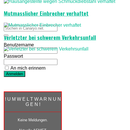
Mutmasslicher Einbrecher verhaftet
Verletzter bei schwerem Verkehrsunfall
Benutzername
Passwort
An mich erinnern
! U M W E L T W A R N U N
G E N !
Keine Meldungen.