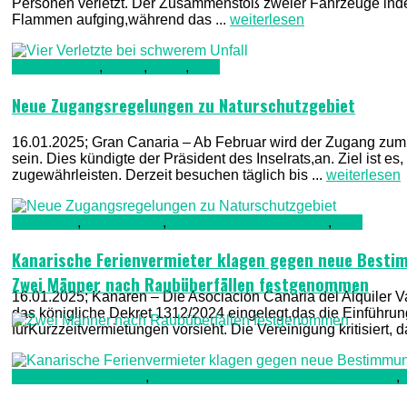
Personen verletzt. Der Zusammenstoß zweier Fahrzeuge inder
Flammen aufging,während das ...
weiterlesen
Gran Canaria
,
Kultur
,
Natur
,
TV1
Neue Zugangsregelungen zu Naturschutzgebiet
16.01.2025; Gran Canaria – Ab Februar wird der Zugang zum
sein. Dies kündigte der Präsident des Inselrats,an. Ziel ist 
zugewährleisten. Derzeit besuchen täglich bis ...
weiterlesen
Allgemein
,
Nachrichten
,
Regierung & Verwaltung
,
TV1
Kanarische Ferienvermieter klagen gegen neue Best
Zwei Männer nach Raubüberfällen festgenommen
16.01.2025; Kanaren – Die Asociación Canaria del Alquiler 
das königliche Dekret 1312/2024 eingelegt,das die Einführung 
fürKurzzeitvermietungen vorsieht. Die Vereinigung kritisiert
Gesellschaft & Leute
,
Kriminalität, Polizei, Recht & Ordnung
,