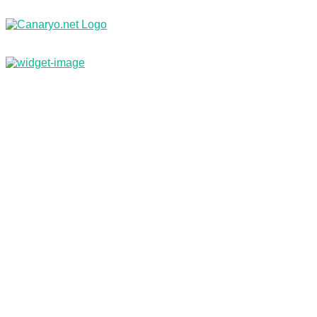
Nachrichten
Branchenbuch & Webkatalog
Kleinanzeigen
Jobs
Reisebüro
Inf