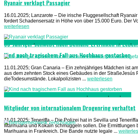
Ryanair verklagt Passagier
16.01.2025; Lanzarote – Die irische Fluggesellschaft Ryanair
fordert Schadensersatz in Höhe von über 15.000 Euro. Der Vor
weiterlesen
Gran Canaria
,
Kriminalität, Polizei, Recht & Ordnung
,
TV1
,
T
65-Jähriger schwebt nach Beinahe-Ertrinken in Leben
Kind nach tragischem Fall aus Hochhaus gestorben
11.01.2025; Gran Canaria – Ein zehnjähriges Mädchen ist am 
aus dem zehnten Stock eines Gebäudes in der StraßeJesús Fe
dieTodesumstände. Lokalpolizisten ...
weiterlesen
Kriminalität, Polizei, Recht & Ordnung
,
Teneriffa
,
TV1
,
TV2
Mitglieder von internationalem Drogenring verhaftet
11.01.2025; Teneriffa – Die Polizei hat in Sevilla und Tenerif
Marihuana und Kokain schmuggeln sollen. Die Ermittlungen
Marihuana in Frankreich. Die Bande nutzte legale ...
weiterle