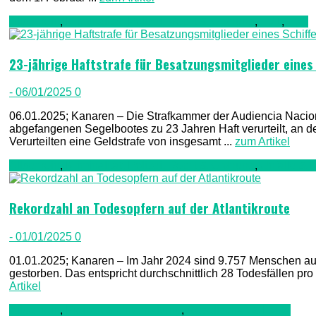
Allgemein
,
Kriminalität, Polizei, Recht & Ordnung
,
TV1
,
TV2
23-jährige Haftstrafe für Besatzungsmitglieder eines
- 06/01/2025
0
06.01.2025; Kanaren – Die Strafkammer der Audiencia Nacion
abgefangenen Segelbootes zu 23 Jahren Haft verurteilt, an 
Verurteilten eine Geldstrafe von insgesamt ...
zum Artikel
Allgemein
,
Kriminalität, Polizei, Recht & Ordnung
,
Unfälle & 
Rekordzahl an Todesopfern auf der Atlantikroute
- 01/01/2025
0
01.01.2025; Kanaren – Im Jahr 2024 sind 9.757 Menschen auf
gestorben. Das entspricht durchschnittlich 28 Todesfällen pro
Artikel
Allgemein
,
Freizeit & Unterhaltung
,
Gesellschaft & Leute