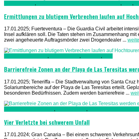
Fuerteventura
,
Kriminalität, Polizei, Recht & Ordnung
,
TV1
,
T
Ermittlungen zu blutigem Verbrechen laufen auf Hoc
17.01.2025; Fuerteventura – Die Guardia Civil arbeitet inten
Insel aufklären soll. Die Taten stehen im Zusammenhang mi
zwei angeheuerte Auftragsmörder zwei Drogendealer ...
weit
Bau & Renovierung
,
See & Ozean
,
Teneriffa
,
TV1
Barrierefreie Zonen an der Playa de Las Teresitas wer
17.01.2025; Teneriffa – Die Stadtverwaltung von Santa Cruz 
Solariumbereiche auf der Playa de Las Teresitas erteilt. Ge
besonderen Bedürfnissen. Zudem werden barrierefreie ...
wei
Auto & Straßenverkehr
,
Gran Canaria
,
Kriminalität, Polizei,
Vier Verletzte bei schwerem Unfall
17.01.2024; Gran Canaria – Bei einem schweren Verkehrsunf