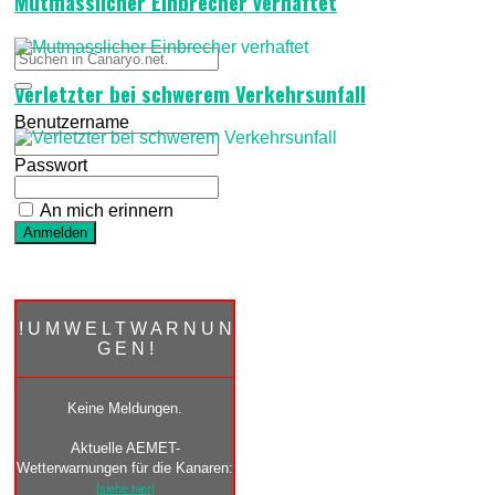
Mutmasslicher Einbrecher verhaftet
Verletzter bei schwerem Verkehrsunfall
Benutzername
Passwort
An mich erinnern
! U M W E L T W A R N U N
G E N !
Keine Meldungen.
Aktuelle AEMET-
Wetterwarnungen für die Kanaren:
[siehe hier]