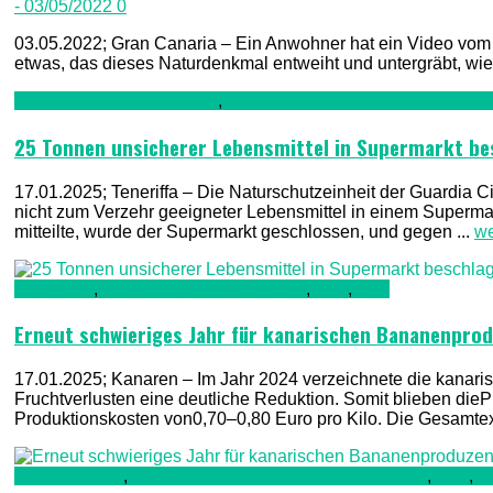
- 03/05/2022
0
03.05.2022; Gran Canaria – Ein Anwohner hat ein Video vom 
etwas, das dieses Naturdenkmal entweiht und untergräbt, wie
Ernährung & Lebensmittel
,
Kriminalität, Polizei, Recht & Ord
25 Tonnen unsicherer Lebensmittel in Supermarkt b
17.01.2025; Teneriffa – Die Naturschutzeinheit der Guardia
nicht zum Verzehr geeigneter Lebensmittel in einem Supermark
mitteilte, wurde der Supermarkt geschlossen, und gegen ...
we
Allgemein
,
Ernährung & Lebensmittel
,
TV1
,
TV2
Erneut schwieriges Jahr für kanarischen Bananenpro
17.01.2025; Kanaren – Im Jahr 2024 verzeichnete die kanar
Fruchtverlusten eine deutliche Reduktion. Somit blieben dieP
Produktionskosten von0,70–0,80 Euro pro Kilo. Die Gesamtexp
Fuerteventura
,
Kriminalität, Polizei, Recht & Ordnung
,
TV1
,
T