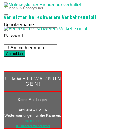
Verletzter bei schwerem Verkehrsunfall
Benutzername
Passwort
An mich erinnern
! U M W E L T W A R N U N
G E N !
Keine Meldungen.
Aktuelle AEMET-
Wetterwarnungen für die Kanaren:
[siehe hier]
[zu unserer Wetterseite]