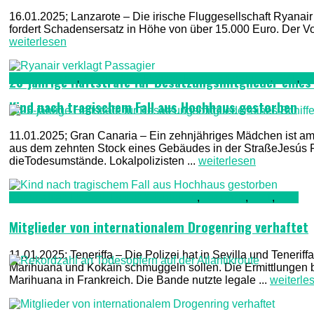
16.01.2025; Lanzarote – Die irische Fluggesellschaft Ryanair
fordert Schadensersatz in Höhe von über 15.000 Euro. Der Vor
weiterlesen
Gran Canaria
,
Kriminalität, Polizei, Recht & Ordnung
,
TV1
,
T
23-jährige Haftstrafe für Besatzungsmitglieder eines
Kind nach tragischem Fall aus Hochhaus gestorben
11.01.2025; Gran Canaria – Ein zehnjähriges Mädchen ist am 
aus dem zehnten Stock eines Gebäudes in der StraßeJesús Fe
dieTodesumstände. Lokalpolizisten ...
weiterlesen
Kriminalität, Polizei, Recht & Ordnung
,
Teneriffa
,
TV1
,
TV2
Mitglieder von internationalem Drogenring verhaftet
11.01.2025; Teneriffa – Die Polizei hat in Sevilla und Tenerif
Marihuana und Kokain schmuggeln sollen. Die Ermittlungen
Marihuana in Frankreich. Die Bande nutzte legale ...
weiterle