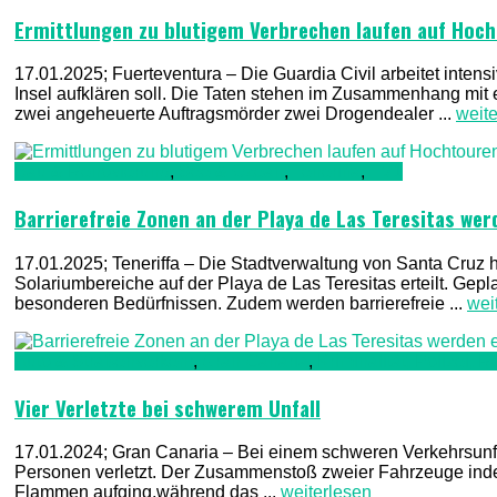
Ermittlungen zu blutigem Verbrechen laufen auf Hoc
17.01.2025; Fuerteventura – Die Guardia Civil arbeitet inten
Insel aufklären soll. Die Taten stehen im Zusammenhang mi
zwei angeheuerte Auftragsmörder zwei Drogendealer ...
weit
Bau & Renovierung
,
See & Ozean
,
Teneriffa
,
TV1
Barrierefreie Zonen an der Playa de Las Teresitas wer
17.01.2025; Teneriffa – Die Stadtverwaltung von Santa Cruz 
Solariumbereiche auf der Playa de Las Teresitas erteilt. Ge
besonderen Bedürfnissen. Zudem werden barrierefreie ...
wei
Auto & Straßenverkehr
,
Gran Canaria
,
Kriminalität, Polizei,
Vier Verletzte bei schwerem Unfall
17.01.2024; Gran Canaria – Bei einem schweren Verkehrsunf
Personen verletzt. Der Zusammenstoß zweier Fahrzeuge inder
Flammen aufging,während das ...
weiterlesen