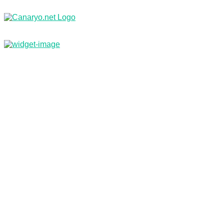
Nachrichten
Branchenbuch & Webkatalog
Kleinanzeigen
Jobs
Reisebüro
Inf