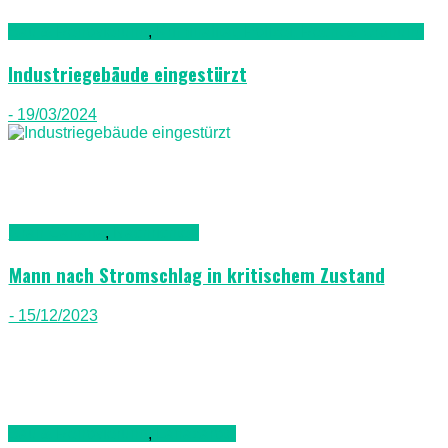
Bau & Renovierung
,
Kriminalität, Polizei, Recht & Ordnung
Industriegebäude eingestürzt
- 19/03/2024
Gran Canaria
,
Nachrichten
Mann nach Stromschlag in kritischem Zustand
- 15/12/2023
Bau & Renovierung
,
Lanazarote