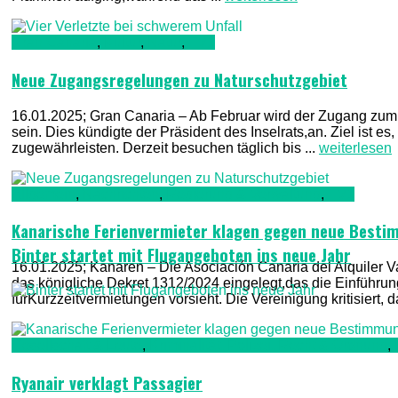
Gran Canaria
,
Kultur
,
Natur
,
TV1
Neue Zugangsregelungen zu Naturschutzgebiet
16.01.2025; Gran Canaria – Ab Februar wird der Zugang zum
sein. Dies kündigte der Präsident des Inselrats,an. Ziel ist 
zugewährleisten. Derzeit besuchen täglich bis ...
weiterlesen
Allgemein
,
Nachrichten
,
Regierung & Verwaltung
,
TV1
Kanarische Ferienvermieter klagen gegen neue Best
Binter startet mit Flugangeboten ins neue Jahr
16.01.2025; Kanaren – Die Asociación Canaria del Alquiler 
das königliche Dekret 1312/2024 eingelegt,das die Einführung 
fürKurzzeitvermietungen vorsieht. Die Vereinigung kritisiert
Gesellschaft & Leute
,
Kriminalität, Polizei, Recht & Ordnung
,
Ryanair verklagt Passagier