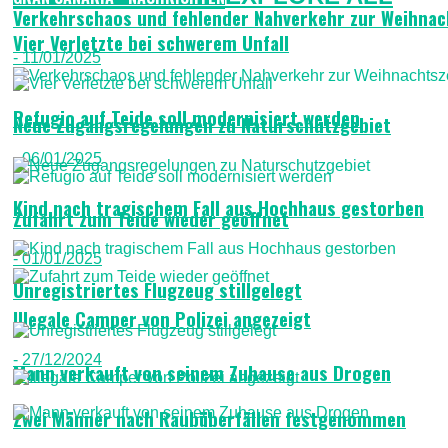
Verkehrschaos und fehlender Nahverkehr zur Weihnac
Vier Verletzte bei schwerem Unfall
- 11/01/2025
Refugio auf Teide soll modernisiert werden
Neue Zugangsregelungen zu Naturschutzgebiet
- 06/01/2025
Kind nach tragischem Fall aus Hochhaus gestorben
Zufahrt zum Teide wieder geöffnet
- 01/01/2025
Unregistriertes Flugzeug stillgelegt
Illegale Camper von Polizei angezeigt
- 27/12/2024
Mann verkauft von seinem Zuhause aus Drogen
Zwei Männer nach Raubüberfällen festgenommen