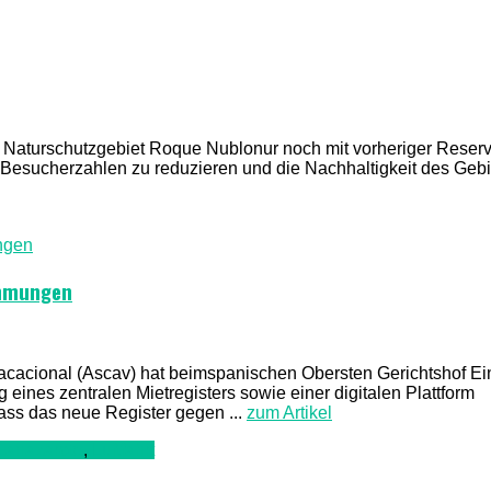
 Naturschutzgebiet Roque Nublonur noch mit vorheriger Reser
es, Besucherzahlen zu reduzieren und die Nachhaltigkeit des Gebi
immungen
Vacacional (Ascav) hat beimspanischen Obersten Gerichtshof E
eines zentralen Mietregisters sowie einer digitalen Plattform
dass das neue Register gegen ...
zum Artikel
Lanazarote
,
Luftfahrt