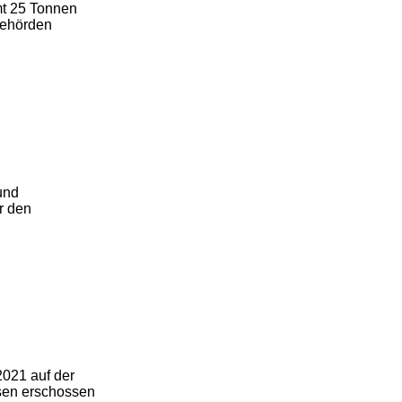
mt 25 Tonnen
 Behörden
und
r den
2021 auf der
ssen erschossen