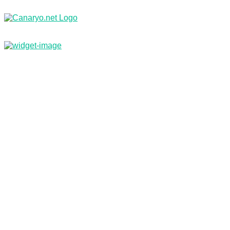
Nachrichten
Branchenbuch & Webkatalog
Kleinanzeigen
Jobs
Reisebüro
Inf