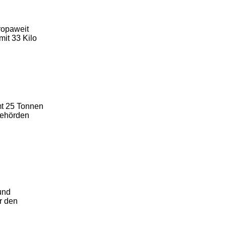
uropaweit
it 33 Kilo
mt 25 Tonnen
 Behörden
und
r den