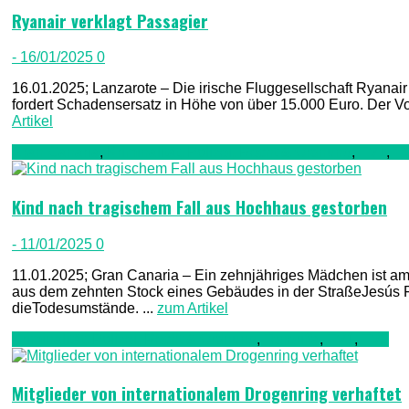
Ryanair verklagt Passagier
- 16/01/2025
0
16.01.2025; Lanzarote – Die irische Fluggesellschaft Ryanair
fordert Schadensersatz in Höhe von über 15.000 Euro. Der Vor
Artikel
Gran Canaria
,
Kriminalität, Polizei, Recht & Ordnung
,
TV1
,
T
Kind nach tragischem Fall aus Hochhaus gestorben
- 11/01/2025
0
11.01.2025; Gran Canaria – Ein zehnjähriges Mädchen ist am 
aus dem zehnten Stock eines Gebäudes in der StraßeJesús Fe
dieTodesumstände. ...
zum Artikel
Kriminalität, Polizei, Recht & Ordnung
,
Teneriffa
,
TV1
,
TV2
Mitglieder von internationalem Drogenring verhaftet