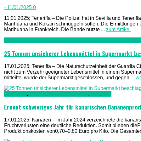
- 11/01/2025
0
11.01.2025; Teneriffa – Die Polizei hat in Sevilla und Tenerif
Marihuana und Kokain schmuggeln sollen. Die Ermittlungen
Marihuana in Frankreich. Die Bande nutzte ...
zum Artikel
Ernährung & Lebensmittel
,
Kriminalität, Polizei, Recht & Ord
25 Tonnen unsicherer Lebensmittel in Supermarkt b
17.01.2025; Teneriffa – Die Naturschutzeinheit der Guardia
nicht zum Verzehr geeigneter Lebensmittel in einem Supermark
mitteilte, wurde der Supermarkt geschlossen, und gegen ...
we
Allgemein
,
Ernährung & Lebensmittel
,
TV1
,
TV2
Erneut schwieriges Jahr für kanarischen Bananenpro
17.01.2025; Kanaren – Im Jahr 2024 verzeichnete die kanar
Fruchtverlusten eine deutliche Reduktion. Somit blieben dieP
Produktionskosten von0,70–0,80 Euro pro Kilo. Die Gesamtexp