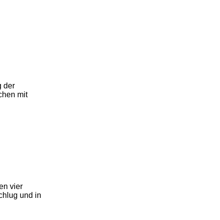
g der
chen mit
en vier
chlug und in