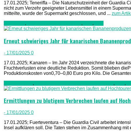
17.01.2025; Teneriffa – Die Naturschutzeinheit der Guardia
nicht zum Verzehr geeigneter Lebensmittel in einem Supermark
mitteilte, wurde der Supermarkt geschlossen, und ...
zum Artik
Allgemein
,
Ernährung & Lebensmittel
,
TV1
,
TV2
Erneut schwieriges Jahr für kanarischen Bananenpro
- 17/01/2025
0
17.01.2025; Kanaren – Im Jahr 2024 verzeichnete die kanar
Fruchtverlusten eine deutliche Reduktion. Somit blieben dieP
Produktionskosten von0,70–0,80 Euro pro Kilo. Die Gesamtex
Fuerteventura
,
Kriminalität, Polizei, Recht & Ordnung
,
TV1
,
T
Ermittlungen zu blutigem Verbrechen laufen auf Hoc
- 17/01/2025
0
17.01.2025; Fuerteventura – Die Guardia Civil arbeitet inten
Insel aufklären soll. Die Taten stehen im Zusammenhang mi