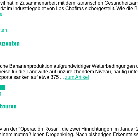
 Civil hat in Zusammenarbeit mit dem kanarischen Gesundheitsa
t im Industriegebiet von Las Chafiras sichergestellt. Wie die
el
duzenten
ische Bananenproduktion aufgrundwidriger Wetterbedingungen 
reise für die Landwirte auf unzureichendem Niveau, häufig unte
porte sanken auf etwa 375 ...
zum Artikel
V2
htouren
siv an der "Operación Rosar", die zwei Hinrichtungen im Januar 
t einem mutmaßlichen Drogenkrieg. Nach bisherigen Erkenntni