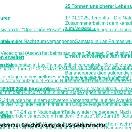
25 Tonnen unsicherer Lebens
17.01.2025; Teneriffa – Die Natu
ouren
Zusammenarbeit mit dem kanari
zum Verzehr
…
nsiv an der “Operación Rosar”, die zwei Hinrichtungen im Januar
nfall in der Nacht zum vergangenenSamstag in Las Palmas wurd
immungen
r Vacacional (Ascav) hat beimspanischen Obersten Gerichtshof
Erneut schwieriges Jahr für
n erweitert
am Neujahrstag in Las Palmas tödlichverunglückt. Sie stürzte 
tszeit
17.01.2025; Kanaren – Im Jahr 
z hat der Firma PICCONIA GEST, S.L. den Auftrag zur Erweiteru
Bananenproduktion aufgrundwi
sfeiertage ein beispielloses Verkehrschaos verursacht, sowohl 
Fruchtverlusten eine deutliche
m Naturschutzgebiet Roque Nublonur noch mit vorheriger Reser
 die Renovierung des Altavista- Refugios im Nationalpark Teide
 29.12.2024; Lanzarote
ir hat beim Circuit Court in Irland Klage gegen einen Passagier
.24 wurden bei einem schweren Verkehrsunfall auf der Avenida
riffa vier Mitglieder einer kriminellen Gruppe festgenommen, di
tag die TF-24 zum NationalparkTeide wieder freigegeben. Nach i
ter feiert den Jahresbeginn mit dem “Bintazo”. Bis zum 16. Ja
hiffes
hr insgesamt 16,82 Millionen Euroauf den Kanarischen Inseln ver
Dekret zur Beschränkung des US-Geburtsrechts
ional hat zwei Besatzungsmitglieder eines vor den Kanarische