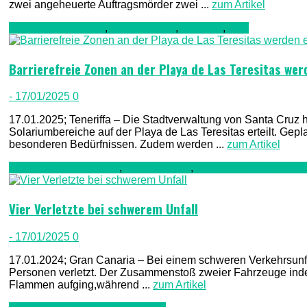
zwei angeheuerte Auftragsmörder zwei ...
zum Artikel
Bau & Renovierung
,
See & Ozean
,
Teneriffa
,
TV1
Barrierefreie Zonen an der Playa de Las Teresitas wer
- 17/01/2025
0
17.01.2025; Teneriffa – Die Stadtverwaltung von Santa Cruz 
Solariumbereiche auf der Playa de Las Teresitas erteilt. Ge
besonderen Bedürfnissen. Zudem werden ...
zum Artikel
Auto & Straßenverkehr
,
Gran Canaria
,
Kriminalität, Polizei,
Vier Verletzte bei schwerem Unfall
- 17/01/2025
0
17.01.2024; Gran Canaria – Bei einem schweren Verkehrsunf
Personen verletzt. Der Zusammenstoß zweier Fahrzeuge inder
Flammen aufging,während ...
zum Artikel