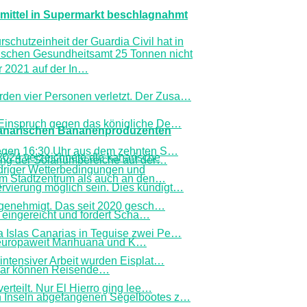
mittel in Supermarkt beschlagnahmt
rschutzeinheit der Guardia Civil hat in
schen Gesundheitsamt 25 Tonnen nicht
 2021 auf der In
…
en vier Personen verletzt. Der Zusa
…
 Einspruch gegen das königliche De
…
 kanarischen Bananenproduzenten
gegen 16:30 Uhr aus dem zehnten S
…
2024 verzeichnete die kanarische
ng der Solariumbereiche auf der
…
driger Wetterbedingungen und
im Stadtzentrum als auch an den
…
…
vierung möglich sein. Dies kündigt
…
 genehmigt. Das seit 2020 gesch
…
 eingereicht und fordert Scha
…
 Islas Canarias in Teguise zwei Pe
…
e europaweit Marihuana und K
…
ntensiver Arbeit wurden Eisplat
…
nuar können Reisende
…
teilt. Nur El Hierro ging lee
…
n Inseln abgefangenen Segelbootes z
…