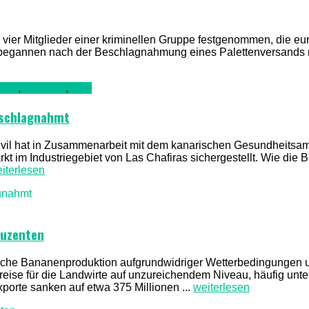
fa vier Mitglieder einer kriminellen Gruppe festgenommen, die e
 begannen nach der Beschlagnahmung eines Palettenversands m
nung
,
Teneriffa
,
TV1
eschlagnahmt
 Civil hat in Zusammenarbeit mit dem kanarischen Gesundheitsa
t im Industriegebiet von Las Chafiras sichergestellt. Wie die
iterlesen
duzenten
ische Bananenproduktion aufgrundwidriger Wetterbedingungen 
reise für die Landwirte auf unzureichendem Niveau, häufig unte
orte sanken auf etwa 375 Millionen ...
weiterlesen