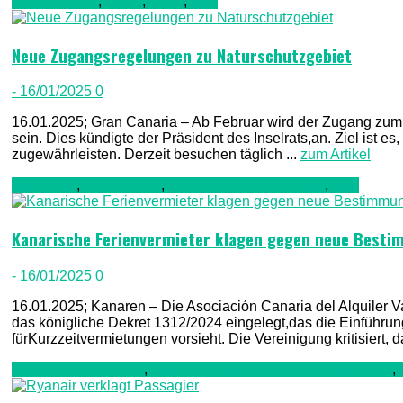
Gran Canaria
,
Kultur
,
Natur
,
TV1
Neue Zugangsregelungen zu Naturschutzgebiet
- 16/01/2025
0
16.01.2025; Gran Canaria – Ab Februar wird der Zugang zum
sein. Dies kündigte der Präsident des Inselrats,an. Ziel ist 
zugewährleisten. Derzeit besuchen täglich ...
zum Artikel
Allgemein
,
Nachrichten
,
Regierung & Verwaltung
,
TV1
Kanarische Ferienvermieter klagen gegen neue Best
- 16/01/2025
0
16.01.2025; Kanaren – Die Asociación Canaria del Alquiler 
das königliche Dekret 1312/2024 eingelegt,das die Einführung 
fürKurzzeitvermietungen vorsieht. Die Vereinigung kritisiert, 
Gesellschaft & Leute
,
Kriminalität, Polizei, Recht & Ordnung
,