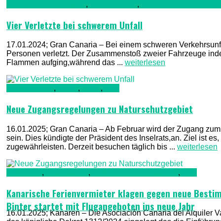
Auto & Straßenverkehr
,
Gran Canaria
,
Kriminalität, Polizei,
Vier Verletzte bei schwerem Unfall
17.01.2024; Gran Canaria – Bei einem schweren Verkehrsunf
Personen verletzt. Der Zusammenstoß zweier Fahrzeuge inder
Flammen aufging,während das ...
weiterlesen
Gran Canaria
,
Kultur
,
Natur
,
TV1
Neue Zugangsregelungen zu Naturschutzgebiet
16.01.2025; Gran Canaria – Ab Februar wird der Zugang zum
sein. Dies kündigte der Präsident des Inselrats,an. Ziel ist 
zugewährleisten. Derzeit besuchen täglich bis ...
weiterlesen
Allgemein
,
Nachrichten
,
Regierung & Verwaltung
,
TV1
Kanarische Ferienvermieter klagen gegen neue Best
Binter startet mit Flugangeboten ins neue Jahr
16.01.2025; Kanaren – Die Asociación Canaria del Alquiler 