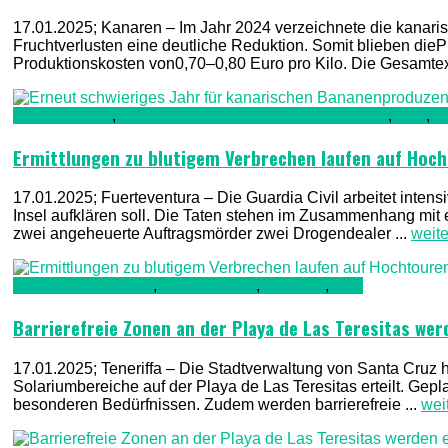
17.01.2025; Kanaren – Im Jahr 2024 verzeichnete die kanar
Fruchtverlusten eine deutliche Reduktion. Somit blieben dieP
Produktionskosten von0,70–0,80 Euro pro Kilo. Die Gesamtexp
Fuerteventura
,
Kriminalität, Polizei, Recht & Ordnung
,
TV1
,
T
Ermittlungen zu blutigem Verbrechen laufen auf Hoc
17.01.2025; Fuerteventura – Die Guardia Civil arbeitet inten
Insel aufklären soll. Die Taten stehen im Zusammenhang mi
zwei angeheuerte Auftragsmörder zwei Drogendealer ...
weit
Bau & Renovierung
,
See & Ozean
,
Teneriffa
,
TV1
Barrierefreie Zonen an der Playa de Las Teresitas wer
17.01.2025; Teneriffa – Die Stadtverwaltung von Santa Cruz 
Solariumbereiche auf der Playa de Las Teresitas erteilt. Ge
besonderen Bedürfnissen. Zudem werden barrierefreie ...
wei