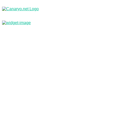
Nachrichten
Branchenbuch & Webkatalog
Kleinanzeigen
Jobs
Reisebüro
Inf