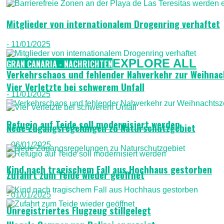
Mitglieder von internationalem Drogenring verhaftet
- 11/01/2025
EXPLORE ALL
GRAN CANARIA - NACHRICHTEN
Verkehrschaos und fehlender Nahverkehr zur Weihnac
Vier Verletzte bei schwerem Unfall
- 11/01/2025
Refugio auf Teide soll modernisiert werden
Neue Zugangsregelungen zu Naturschutzgebiet
- 06/01/2025
Kind nach tragischem Fall aus Hochhaus gestorben
Zufahrt zum Teide wieder geöffnet
- 01/01/2025
Unregistriertes Flugzeug stillgelegt