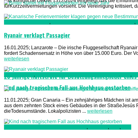
das königliche Dekret 1312/2024 eingelegt,das die Einführung 
fürKurzzeitvermietungen vorsieht. Die Vereinigung kritisiert
Gesellschaft & Leute
,
Kriminalität, Polizei, Recht & Ordnung
,
Ryanair verklagt Passagier
16.01.2025; Lanzarote – Die irische Fluggesellschaft Ryanair
fordert Schadensersatz in Höhe von über 15.000 Euro. Der Vor
weiterlesen
Gran Canaria
,
Kriminalität, Polizei, Recht & Ordnung
,
TV1
,
T
23-jährige Haftstrafe für Besatzungsmitglieder eines
Kind nach tragischem Fall aus Hochhaus gestorben
11.01.2025; Gran Canaria – Ein zehnjähriges Mädchen ist am 
aus dem zehnten Stock eines Gebäudes in der StraßeJesús Fe
dieTodesumstände. Lokalpolizisten ...
weiterlesen
Kriminalität, Polizei, Recht & Ordnung
,
Teneriffa
,
TV1
,
TV2