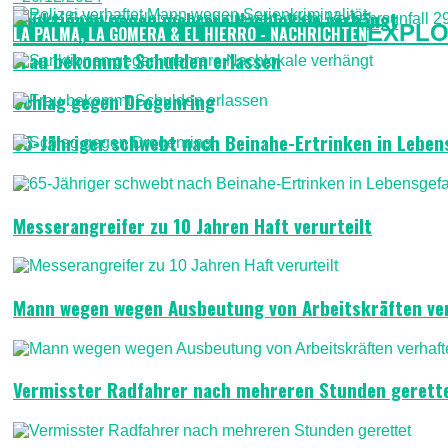
Sanktionen gegen mehrere Nachlokale verhängt
EXPLO
LA PALMA, LA GOMERA & EL HIERRO - NACHRICHTEN
Frau bekommt Schulden erlassen
Schlag gegen Drogenring
65-Jähriger schwebt nach Beinahe-Ertrinken in Leben
Messerangreifer zu 10 Jahren Haft verurteilt
Mann wegen wegen Ausbeutung von Arbeitskräften ve
Vermisster Radfahrer nach mehreren Stunden gerett