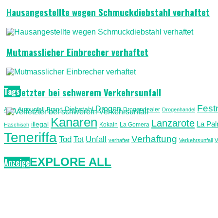
Hausangestellte wegen Schmuckdiebstahl verhaftet
Mutmasslicher Einbrecher verhaftet
Tags
Verletzter bei schwerem Verkehrsunfall
Fes
Drogen
Diebstahl
Auto
Autounfall
Brand
Drogendealer
Drogenhandel
Kanaren
Lanzarote
La Pa
illegal
Kokain
La Gomera
Haschisch
Teneriffa
Verhaftung
Unfall
Tod
Tot
verhaftet
Verkehrsunfall
V
EXPLORE ALL
Anzeige