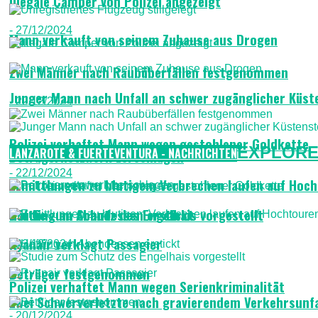
Illegale Camper von Polizei angezeigt
- 27/12/2024
Mann verkauft von seinem Zuhause aus Drogen
Zwei Männer nach Raubüberfällen festgenommen
Junger Mann nach Unfall an schwer zugänglicher Küste
- 22/12/2024
Polizei verhaftet Mann wegen gestohlener Goldkette
EXPLORE
LANZAROTE & FUERTEVENTURA - NACHRICHTEN
Betrügernetzwerk zerschlagen
- 22/12/2024
Ermittlungen zu blutigem Verbrechen laufen auf Hoc
Häftling an Abendessen erstickt
Studie zum Schutz des Engelhais vorgestellt
Ryanair verklagt Passagier
- 22/12/2024
Betrüger festgenommen
Polizei verhaftet Mann wegen Serienkriminalität
Zwei Schwerverletzte nach gravierendem Verkehrsunfa
- 20/12/2024