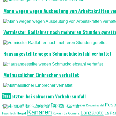
Mann wegen wegen Ausbeutung von Arbeitskräften ve
Vermisster Radfahrer nach mehreren Stunden gerett
Hausangestellte wegen Schmuckdiebstahl verhaftet
Mutmasslicher Einbrecher verhaftet
Tags
Verletzter bei schwerem Verkehrsunfall
Fes
Drogen
Diebstahl
Auto
Autounfall
Brand
Drogendealer
Drogenhandel
Kanaren
Lanzarote
La Pa
illegal
Kokain
La Gomera
Haschisch