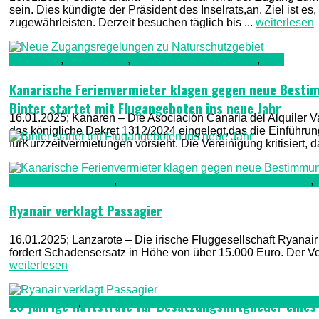
sein. Dies kündigte der Präsident des Inselrats,an. Ziel ist 
zugewährleisten. Derzeit besuchen täglich bis ...
weiterlesen
Allgemein
,
Nachrichten
,
Regierung & Verwaltung
,
TV1
Kanarische Ferienvermieter klagen gegen neue Best
Binter startet mit Flugangeboten ins neue Jahr
16.01.2025; Kanaren – Die Asociación Canaria del Alquiler 
das königliche Dekret 1312/2024 eingelegt,das die Einführung 
fürKurzzeitvermietungen vorsieht. Die Vereinigung kritisiert
Gesellschaft & Leute
,
Kriminalität, Polizei, Recht & Ordnung
,
Ryanair verklagt Passagier
16.01.2025; Lanzarote – Die irische Fluggesellschaft Ryanair
fordert Schadensersatz in Höhe von über 15.000 Euro. Der Vor
weiterlesen
Gran Canaria
,
Kriminalität, Polizei, Recht & Ordnung
,
TV1
,
T
23-jährige Haftstrafe für Besatzungsmitglieder eines