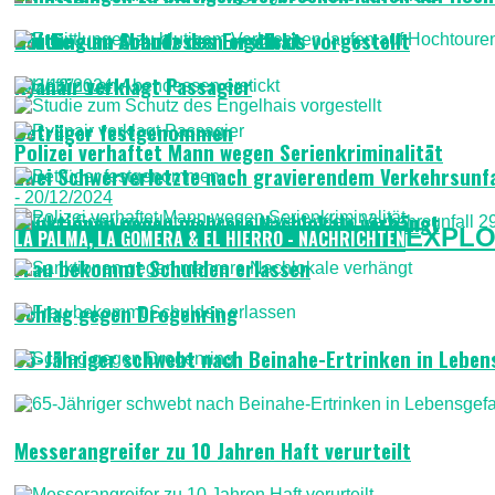
Häftling an Abendessen erstickt
Studie zum Schutz des Engelhais vorgestellt
Ryanair verklagt Passagier
- 22/12/2024
Betrüger festgenommen
Polizei verhaftet Mann wegen Serienkriminalität
Zwei Schwerverletzte nach gravierendem Verkehrsunfa
- 20/12/2024
Sanktionen gegen mehrere Nachlokale verhängt
EXPLO
LA PALMA, LA GOMERA & EL HIERRO - NACHRICHTEN
Frau bekommt Schulden erlassen
Schlag gegen Drogenring
65-Jähriger schwebt nach Beinahe-Ertrinken in Leben
Messerangreifer zu 10 Jahren Haft verurteilt