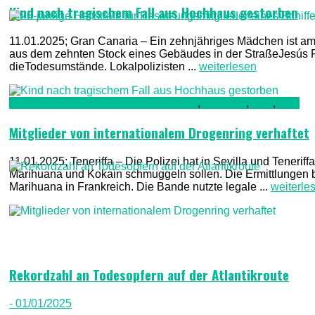
Kind nach tragischem Fall aus Hochhaus gestorben
11.01.2025; Gran Canaria – Ein zehnjähriges Mädchen ist am 
aus dem zehnten Stock eines Gebäudes in der StraßeJesús Fe
dieTodesumstände. Lokalpolizisten ...
weiterlesen
Kriminalität, Polizei, Recht & Ordnung
,
Teneriffa
,
TV1
,
TV2
Mitglieder von internationalem Drogenring verhaftet
11.01.2025; Teneriffa – Die Polizei hat in Sevilla und Tenerif
Marihuana und Kokain schmuggeln sollen. Die Ermittlungen
Marihuana in Frankreich. Die Bande nutzte legale ...
weiterle
Rekordzahl an Todesopfern auf der Atlantikroute
- 01/01/2025