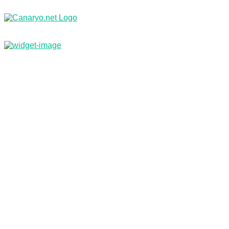
Nachrichten
Branchenbuch & Webkatalog
Kleinanzeigen
Jobs
Reisebüro
Inf