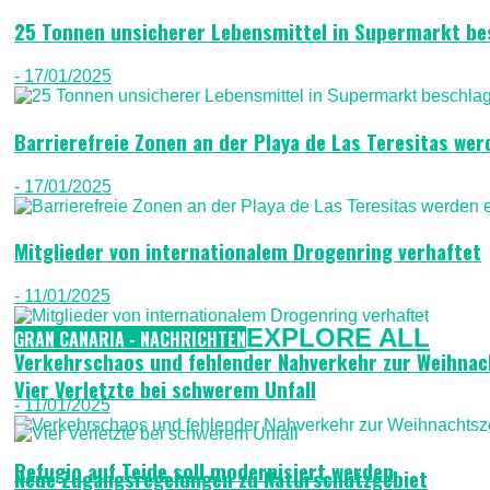
25 Tonnen unsicherer Lebensmittel in Supermarkt b
- 17/01/2025
Barrierefreie Zonen an der Playa de Las Teresitas wer
- 17/01/2025
Mitglieder von internationalem Drogenring verhaftet
- 11/01/2025
EXPLORE ALL
GRAN CANARIA - NACHRICHTEN
Verkehrschaos und fehlender Nahverkehr zur Weihnac
Vier Verletzte bei schwerem Unfall
- 11/01/2025
Refugio auf Teide soll modernisiert werden
Neue Zugangsregelungen zu Naturschutzgebiet