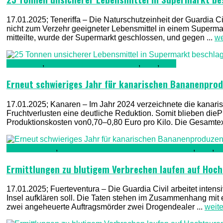
17.01.2025; Teneriffa – Die Naturschutzeinheit der Guardia
nicht zum Verzehr geeigneter Lebensmittel in einem Supermark
mitteilte, wurde der Supermarkt geschlossen, und gegen ...
we
Allgemein
,
Ernährung & Lebensmittel
,
TV1
,
TV2
Erneut schwieriges Jahr für kanarischen Bananenpro
17.01.2025; Kanaren – Im Jahr 2024 verzeichnete die kanar
Fruchtverlusten eine deutliche Reduktion. Somit blieben dieP
Produktionskosten von0,70–0,80 Euro pro Kilo. Die Gesamtexp
Fuerteventura
,
Kriminalität, Polizei, Recht & Ordnung
,
TV1
,
T
Ermittlungen zu blutigem Verbrechen laufen auf Hoc
17.01.2025; Fuerteventura – Die Guardia Civil arbeitet inten
Insel aufklären soll. Die Taten stehen im Zusammenhang mi
zwei angeheuerte Auftragsmörder zwei Drogendealer ...
weit