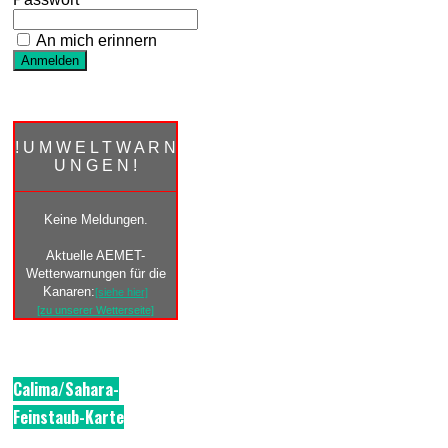
An mich erinnern
! U M W E L T W A R N
U N G E N !
Keine Meldungen.
Aktuelle AEMET-
Wetterwarnungen für die
Kanaren:
[siehe hier]
[zu unserer Wetterseite]
Calima/Sahara-
Feinstaub-Karte