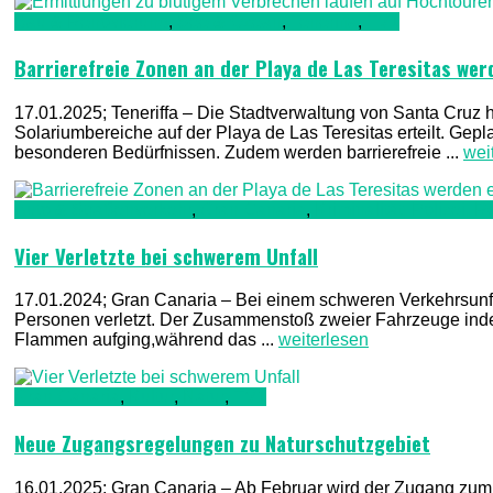
Bau & Renovierung
,
See & Ozean
,
Teneriffa
,
TV1
Barrierefreie Zonen an der Playa de Las Teresitas wer
17.01.2025; Teneriffa – Die Stadtverwaltung von Santa Cruz 
Solariumbereiche auf der Playa de Las Teresitas erteilt. Ge
besonderen Bedürfnissen. Zudem werden barrierefreie ...
wei
Auto & Straßenverkehr
,
Gran Canaria
,
Kriminalität, Polizei,
Vier Verletzte bei schwerem Unfall
17.01.2024; Gran Canaria – Bei einem schweren Verkehrsunf
Personen verletzt. Der Zusammenstoß zweier Fahrzeuge inder
Flammen aufging,während das ...
weiterlesen
Gran Canaria
,
Kultur
,
Natur
,
TV1
Neue Zugangsregelungen zu Naturschutzgebiet
16.01.2025; Gran Canaria – Ab Februar wird der Zugang zum