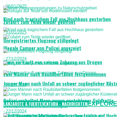
- 06/01/2025
Kind nach tragischem Fall aus Hochhaus gestorben
Zufahrt zum Teide wieder geöffnet
- 01/01/2025
Unregistriertes Flugzeug stillgelegt
Illegale Camper von Polizei angezeigt
- 27/12/2024
Mann verkauft von seinem Zuhause aus Drogen
Zwei Männer nach Raubüberfällen festgenommen
Junger Mann nach Unfall an schwer zugänglicher Küste
- 22/12/2024
Polizei verhaftet Mann wegen gestohlener Goldkette
EXPLORE
LANZAROTE & FUERTEVENTURA - NACHRICHTEN
Betrügernetzwerk zerschlagen
- 22/12/2024
Ermittlungen zu blutigem Verbrechen laufen auf Hoc