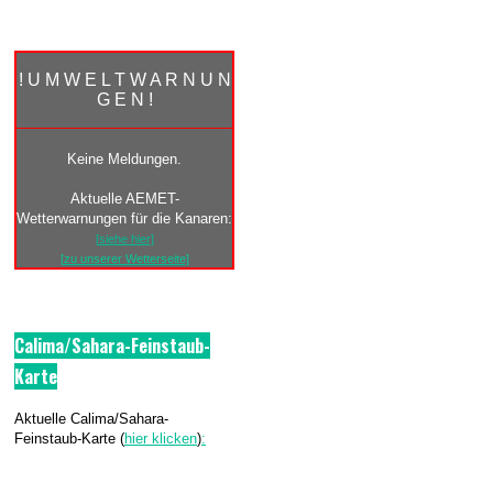
! U M W E L T W A R N U N
G E N !
Keine Meldungen.
Aktuelle AEMET-
Wetterwarnungen für die Kanaren:
[siehe hier]
[zu unserer Wetterseite]
Calima/Sahara-Feinstaub-
Karte
Aktuelle Calima/Sahara-
Feinstaub-Karte (
hier klicken
)
: