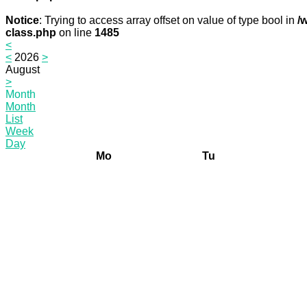
Notice
: Trying to access array offset on value of type bool in
/
class.php
on line
1485
<
<
2026
>
August
>
Month
Month
List
Week
Day
Mo
Tu