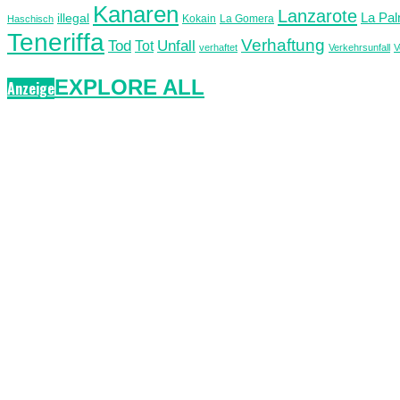
Kanaren
Lanzarote
La Pa
illegal
Kokain
La Gomera
Haschisch
Teneriffa
Verhaftung
Unfall
Tod
Tot
verhaftet
Verkehrsunfall
V
EXPLORE ALL
Anzeige