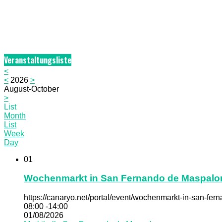
Veranstaltungsliste
<
<
2026
>
August-October
>
List
Month
List
Week
Day
01
Wochenmarkt in San Fernando de Maspal
https://canaryo.net/portal/event/wochenmarkt-in-san-fe
08:00 -14:00
01/08/2026