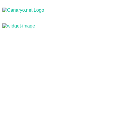
Nachrichten
Branchenbuch & Webkatalog
Kleinanzeigen
Jobs
Reisebüro
Inf