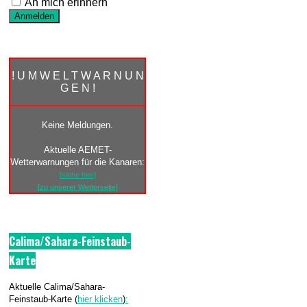
An mich erinnern
! U M W E L T W A R N U N
G E N !
Keine Meldungen.
Aktuelle AEMET-
Wetterwarnungen für die Kanaren:
[siehe hier]
[zu unserer Wetterseite]
Calima/Sahara-Feinstaub-
Karte
Aktuelle Calima/Sahara-
Feinstaub-Karte (
hier klicken
)
: