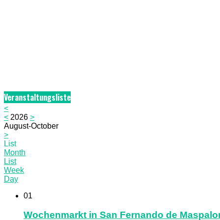
Veranstaltungsliste
<
<
2026
>
August-October
>
List
Month
List
Week
Day
01
Wochenmarkt in San Fernando de Maspal