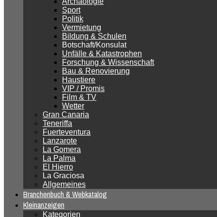
Archäologie
Sport
Politik
Vermietung
Bildung & Schulen
Botschaft/Konsulat
Unfälle & Katastrophen
Forschung & Wissenschaft
Bau & Renovierung
Haustiere
VIP / Promis
Film & TV
Wetter
Gran Canaria
Teneriffa
Fuerteventura
Lanzarote
La Gomera
La Palma
El Hierro
La Graciosa
Allgemeines
Branchenbuch & Webkatalog
Kleinanzeigen
Kategorien