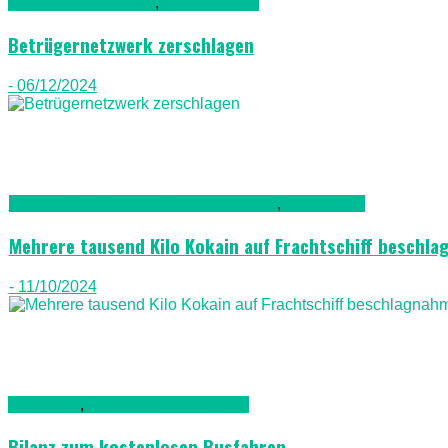
Gesellschaft & Leute
,
Gran Canaria
Betrügernetzwerk zerschlagen
- 06/12/2024
Kriminalität, Polizei, Recht & Ordnung
,
Lanazarote
Mehrere tausend Kilo Kokain auf Frachtschiff beschl
- 11/10/2024
Allgemein
,
Auto & Straßenverkehr
Bilanz zum kostenlosen Busfahren