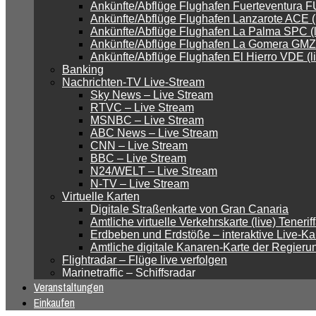
Ankünfte/Abflüge Flughafen Fuerteventura FU
Ankünfte/Abflüge Flughafen Lanzarote ACE (l
Ankünfte/Abflüge Flughafen La Palma SPC (l
Ankünfte/Abflüge Flughafen La Gomera GMZ 
Ankünfte/Abflüge Flughafen El Hierro VDE (l
Banking
Nachrichten-TV Live-Stream
Sky News – Live Stream
RTVC – Live Stream
MSNBC – Live Stream
ABC News – Live Stream
CNN – Live Stream
BBC – Live Stream
N24/WELT – Live Stream
N-TV – Live Stream
Virtuelle Karten
Digitale Straßenkarte von Gran Canaria
Amtliche virtuelle Verkehrskarte (live) Tener
Erdbeben und Erdstöße – interaktive Live-Ka
Amtliche digitale Kanaren-Karte der Regieru
Flightradar – Flüge live verfolgen
Marinetraffic – Schiffsradar
Veranstaltungen
Einkaufen